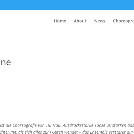
Home
About
News
Choreogr
one
ist die Choreografie von Till Nau. Ausdrucksstarke Tänze verstärken d
leichterung, als sich alles zum Guten wendet – das Ensemble verstärkt d